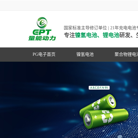
国家标准主导修订单位 | 21年充电电
专注
镍氢电池、锂电池
研发、
PG电子首页
镍氢电池
聚合物锂电
高低温镍氢电池
高低温聚合
高容量镍氢电池
动力聚合物
超低自放电镍氢电池
数码聚合物
PG游戏官网是镍氢电池
动力镍氢电池
修订单位，并参与多项
常规镍氢电池
家标准的制定