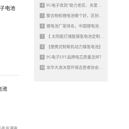
4
PG电子收到“助力老区、关爱助学”锦旗
锂离子电池
5
聚合物和锂电池哪个好，区别是什么
6
锂电池厂家排名，中国锂电池靠前企业
7
【 太阳能灯储能镍氢电池定制 】
8
【便携式制氧机动力镍氢电池】
9
PG电子EPT品牌电芯质量怎样？
10
龙华大浪沐恩环保志愿者协会换届选举大会在PG电子举行
电池
5年充满电