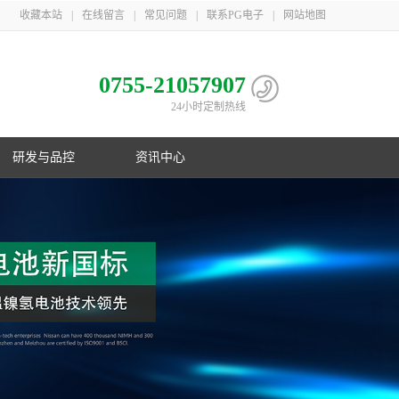
收藏本站
|
在线留言
|
常见问题
|
联系PG电子
|
网站地图
0755-21057907
24小时定制热线
研发与品控
资讯中心
电池
心
子相册
益
队
子荣誉
息
利
子简介
伴
主导
PG电子在行业首创镍氢B型电池；在
PG游戏官网三地一共取得国家专利
PG游戏官网是国家高新技术企业，在
PG游戏官网21年服务上千家客户，遍
制
化
业国
数码锂电池领域采用改性锰酸锂电池
106项，其中发明专利33项，并获得
深圳、梅州、江苏三地自建生产基
布欧美、东南亚以及国内
控
G电子
美国OVNIC专利授权
地，现有员工1000余人