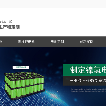
池专业厂家
生产和定制
池
圆柱锂电池
电池定制
成功案例
物锂电池
动力锂电池
手持设备
客户见证
电动车
研发中
PG电
社会公
锂电池
数码锂电池
数码电子
PG电子动态
专家团
PG电
展会信
锂电池
储能锂电池
医疗设备
行业资讯
科研专
PG电
合作伙
国家标准主导
PG游戏官网是镍氢电池国家标准主导
PG游戏官网是镍氢电池国家标准
18650锂电池
蓝牙音响
常见问答
电池定
企业文
锂电池行业国
修订单位，并参与多项锂电池行业国
修订单位，并参与多项锂电池行
储能灯具
技术支持
品质管
联系P
家标准的制定
家标准的制定