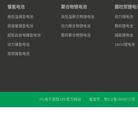
镍氢电池
聚合物锂电池
圆柱型锂电
高低温镍氢电池
高低温聚合物锂电池
动力锂电池
高容量镍氢电池
动力聚合物锂电池
数码锂电池
超低自放电镍氢电池
数码聚合物锂电池
储能锂电池
动力镍氢电池
18650锂电池
常规镍氢电池
PG电子游戏APP官方网站
备案号：
粤ICP备18096725号