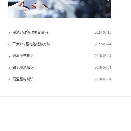
电池PMP管理项目证书
2024-06-15
三大12V锂电池组装方法
2022-05-24
锂离子电知识
2018-08-04
镍氢电池知识
2018-08-04
高温锂电知识
2018-08-04