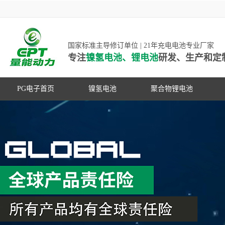
国家标准主导修订单位 | 21年充电电池专业厂家
专注
镍氢电池、锂电池
研发、生产和定
PG电子首页
镍氢电池
聚合物锂电池
高低温镍氢电池
高低温聚合物锂电池
高容量镍氢电池
动力聚合物锂电池
超低自放电镍氢电池
数码聚合物锂电池
PG游戏官网是镍氢电池国家标准主导
动力镍氢电池
修订单位，并参与多项锂电池行业国
常规镍氢电池
家标准的制定