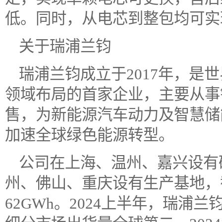
低。同时，从电芯到整包均可实
关于瑞浦兰钧
瑞浦兰钧成立于2017年，是
领域布局的首家企业，主要从事
售，为新能源汽车动力及智慧储
加速全球绿色能源转型。
公司在上海、温州、嘉兴设有
州、佛山、重庆设有生产基地，截
62GWh。2024上半年，瑞浦