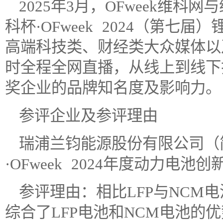
2025年3月，OFweek维
科杯·OFweek 2024（第七
高端科技类、财经类大众媒体以
时全程全网直播，从线上到线下
奖企业的品牌知名度及影响力。
参评企业及参评理由
瑞浦兰钧能源股份有限公司（
·OFweek 2024年度动力电池
参评理由：相比LFP与NCM
综合了LFP电池和NCM电池的