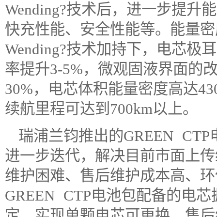
Wending?技术后，进一步提
快充性能、安全性能等。能量密
Wending?技术加持下，电芯
率提升3-5%，微观固液界面的
30%，电芯体积能量密度高达430
续航里程可达到700km以上。
瑞浦兰钧推出的GREEN C
进一步迭代，解决目前市面上传
维护困难、售后维护成本高、环
GREEN CTP电池包配备的
定，实现单颗电芯可更换，售后