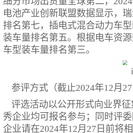
细分市场出货量全球第二，202
电池产业创新联盟数据显示，瑞
排名第七，插电式混合动力车型
装车量排名第五。根据电车资源
车型装车量排名第三。
参评方式（截止2024年12月2
评选活动以公开形式向业界征
秀企业均可报名参与；同时评委
企业请在2024年12月27日前