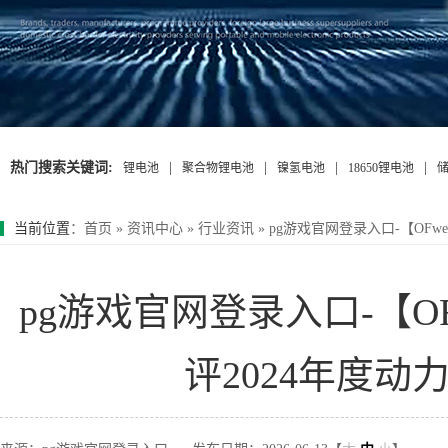
热门搜索关键词:
|
|
|
|
锂电池
聚合物锂电池
镍氢电池
18650锂电池
当前位置
：
首页
»
资讯中心
»
行业资讯
»
pg游戏官网登录入口-【OF
pg游戏官网登录入口-【O
评2024年度