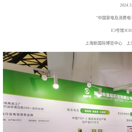
2024.3
“中国家电及消费电子博
E3号馆3C8
上海新国际博览中心 上海